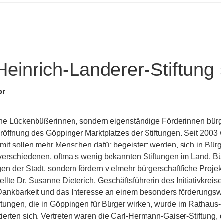
einrich-Landerer-Stiftung s
or
ne Lückenbüßerinnen, sondern eigenständige Förderinnen bürge
Eröffnung des Göppinger Marktplatzes der Stiftungen. Seit 2003 
amit sollen mehr Menschen dafür begeistert werden, sich in Bür
 verschiedenen, oftmals wenig bekannten Stiftungen im Land. B
n der Stadt, sondern fördern vielmehr bürgerschaftfiche Projekt
stellte Dr. Susanne Dieterich, Geschäftsführerin des Initiativkreise
g; Dankbarkeit und das Interesse an einem besonders förderung
tungen, die in Göppingen für Bürger wirken, wurde im Rathaus-
rten sich. Vertreten waren die Carl-Hermann-Gaiser-Stiftung, d