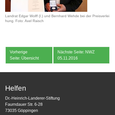
Landrat Edgar Wolff (l.) und Bernhard Wehde bei der Preisverlei
hung. Foto: Axel Raisch
NWZ
Übersicht
05.11.2016
Helfen
Dr.-Heinrich-Landerer-Stiftung
Faurndauer Str. 6-28
73035 Göppingen